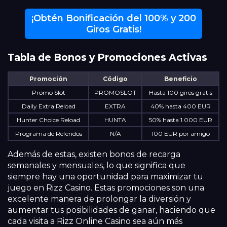
¡Obtén Bonificación del 100% y 200
Giros Gratis!
Tabla de Bonos y Promociones Activas
Promoción
Código
Beneficio
Promo Slot
PROMOSLOT
Hasta 100 giros gratis
Daily Extra Reload
EXTRA
40% hasta 400 EUR
Hunter Choice Reload
HUNTA
50% hasta 1.000 EUR
Programa de Referidos
N/A
100 EUR por amigo
Además de estas, existen bonos de recarga
semanales y mensuales, lo que significa que
siempre hay una oportunidad para maximizar tu
juego en Rizz Casino. Estas promociones son una
excelente manera de prolongar la diversión y
aumentar tus posibilidades de ganar, haciendo que
cada visita a Rizz Online Casino sea aún más