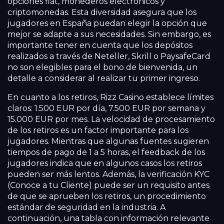
opciones fiat, monederos electrónicos y
criptomonedas. Esta diversidad asegura que los
jugadores en España puedan elegir la opción que
mejor se adapte a sus necesidades. Sin embargo, es
importante tener en cuenta que los depósitos
realizados a través de Neteller, Skrill o PaysafeCard
no son elegibles para el bono de bienvenida, un
detalle a considerar al realizar tu primer ingreso.
En cuanto a los retiros, Rizz Casino establece límites
claros: 1.500 EUR por día, 7.500 EUR por semana y
15.000 EUR por mes. La velocidad de procesamiento
de los retiros es un factor importante para los
jugadores. Mientras que algunas fuentes sugieren
tiempos de pago de 1 a 5 horas, el feedback de los
jugadores indica que en algunos casos los retiros
pueden ser más lentos. Además, la verificación KYC
(Conoce a tu Cliente) puede ser un requisito antes
de que se aprueben los retiros, un procedimiento
estándar de seguridad en la industria. A
continuación, una tabla con información relevante