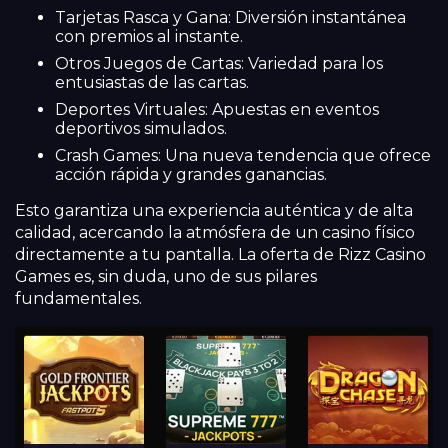
Tarjetas Rasca y Gana: Diversión instantánea
con premios al instante.
Otros Juegos de Cartas: Variedad para los
entusiastas de las cartas.
Deportes Virtuales: Apuestas en eventos
deportivos simulados.
Crash Games: Una nueva tendencia que ofrece
acción rápida y grandes ganancias.
Esto garantiza una experiencia auténtica y de alta
calidad, acercando la atmósfera de un casino físico
directamente a tu pantalla. La oferta de Rizz Casino
Games es, sin duda, uno de sus pilares
fundamentales.