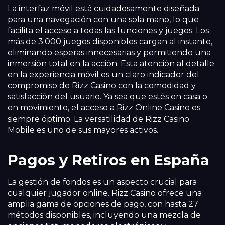
La interfaz móvil está cuidadosamente diseñada
para una navegación con una sola mano, lo que
facilita el acceso a todas las funciones y juegos. Los
más de 3.000 juegos disponibles cargan al instante,
eliminando esperas innecesarias y permitiendo una
inmersión total en la acción. Esta atención al detalle
en la experiencia móvil es un claro indicador del
compromiso de Rizz Casino con la comodidad y
satisfacción del usuario. Ya sea que estés en casa o
en movimiento, el acceso a Rizz Online Casino es
siempre óptimo. La versatilidad de Rizz Casino
Mobile es uno de sus mayores activos.
Pagos y Retiros en España
La gestión de fondos es un aspecto crucial para
cualquier jugador online. Rizz Casino ofrece una
amplia gama de opciones de pago, con hasta 27
métodos disponibles, incluyendo una mezcla de