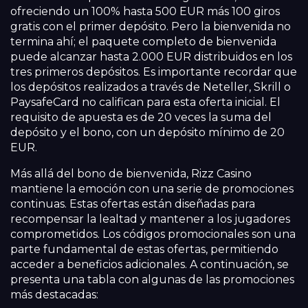
ofreciendo un 100% hasta 500 EUR más 100 giros
gratis con el primer depósito. Pero la bienvenida no
termina ahí; el paquete completo de bienvenida
puede alcanzar hasta 2.000 EUR distribuidos en los
tres primeros depósitos. Es importante recordar que
los depósitos realizados a través de Neteller, Skrill o
PaysafeCard no califican para esta oferta inicial. El
requisito de apuesta es de 20 veces la suma del
depósito y el bono, con un depósito mínimo de 20
EUR.
Más allá del bono de bienvenida, Rizz Casino
mantiene la emoción con una serie de promociones
continuas. Estas ofertas están diseñadas para
recompensar la lealtad y mantener a los jugadores
comprometidos. Los códigos promocionales son una
parte fundamental de estas ofertas, permitiendo
acceder a beneficios adicionales. A continuación, se
presenta una tabla con algunas de las promociones
más destacadas: