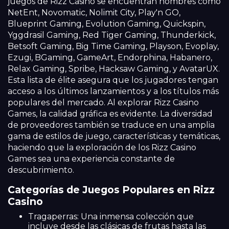
juegos de Rizz Casino se encuentran nombres como
NetEnt, Novomatic, Nolimit City, Play'n GO,
Blueprint Gaming, Evolution Gaming, Quickspin,
Yggdrasil Gaming, Red Tiger Gaming, Thunderkick,
Betsoft Gaming, Big Time Gaming, Playson, Evoplay,
Ezugi, BGaming, GameArt, Endorphina, Habanero,
Relax Gaming, Spribe, Hacksaw Gaming, y AvatarUX.
Esta lista de élite asegura que los jugadores tengan
acceso a los últimos lanzamientos y a los títulos más
populares del mercado. Al explorar Rizz Casino
Games, la calidad gráfica es evidente. La diversidad
de proveedores también se traduce en una amplia
gama de estilos de juego, características y temáticas,
haciendo que la exploración de los Rizz Casino
Games sea una experiencia constante de
descubrimiento.
Categorías de Juegos Populares en Rizz
Casino
Tragaperras: Una inmensa colección que
incluye desde las clásicas de frutas hasta las