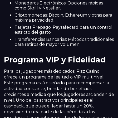
Monederos Electrónicos: Opciones rápidas
como Skrill y Neteller.
Criptomonedas: Bitcoin, Ethereum y otras para
máxima privacidad.
Tarjetas Prepago: Paysafecard para un control
estricto del gasto.
Transferencias Bancarias: Métodos tradicionales
para retiros de mayor volumen.
Programa VIP y Fidelidad
Para los jugadores más dedicados, Rizz Casino
ofrece un programa de lealtad o VIP multinivel.
Este programa está diseñado para recompensar la
actividad constante, brindando beneficios
crecientes a medida que los jugadores ascienden de
nivel. Uno de los atractivos principales es el
cashback, que puede llegar hasta un 20%,
devolviendo una parte de las pérdidas a los
jugadores. Los nombres exactos de los niveles no se