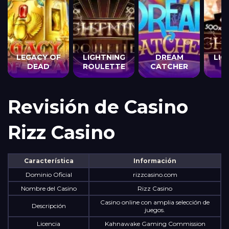
LEGACY OF
LIGHTNING
DREAM
LIG
DEAD
ROULETTE
CATCHER
Revisión de Casino
Rizz Casino
Característica
Información
Dominio Oficial
rizzcasino.com
Nombre del Casino
Rizz Casino
Casino online con amplia selección de
Descripción
juegos.
Licencia
Kahnawake Gaming Commission