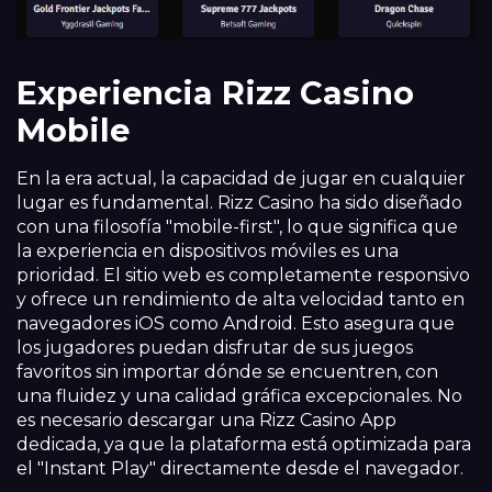
Experiencia Rizz Casino
Mobile
En la era actual, la capacidad de jugar en cualquier
lugar es fundamental. Rizz Casino ha sido diseñado
con una filosofía "mobile-first", lo que significa que
la experiencia en dispositivos móviles es una
prioridad. El sitio web es completamente responsivo
y ofrece un rendimiento de alta velocidad tanto en
navegadores iOS como Android. Esto asegura que
los jugadores puedan disfrutar de sus juegos
favoritos sin importar dónde se encuentren, con
una fluidez y una calidad gráfica excepcionales. No
es necesario descargar una Rizz Casino App
dedicada, ya que la plataforma está optimizada para
el "Instant Play" directamente desde el navegador.