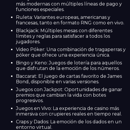
más modernas con múltiples líneas de pago y
funciones especiales.
Ruleta: Variantes europeas, americanas y
francesas, tanto en formato RNG como en vivo.
Blackjack: Múltiples mesas con diferentes
límites y reglas para satisfacer a todos los
jugadores.
Video Póker: Una combinación de tragaperras y
póker que ofrece una experiencia única.
Bingo y Keno: Juegos de lotería para aquellos
que disfrutan de la emoción de los números.
Baccarat: El juego de cartas favorito de James
Bond, disponible en varias versiones.
Juegos con Jackpot: Oportunidades de ganar
premios que cambian la vida con botes
progresivos.
Juegos en Vivo: La experiencia de casino más
inmersiva con crupieres reales en tiempo real.
Craps y Dados: La emoción de los dados en un
entorno virtual.