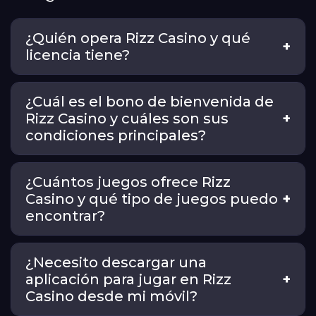
¿Quién opera Rizz Casino y qué
licencia tiene?
Rizz Casino es operado por Starscream Limited
y está supervisado por la Kahnawake Gaming
¿Cuál es el bono de bienvenida de
Commission.
Rizz Casino y cuáles son sus
condiciones principales?
El bono de bienvenida de Rizz Casino ofrece
un 100% hasta 500 EUR más 100 giros gratis
¿Cuántos juegos ofrece Rizz
con el primer depósito, y el paquete completo
Casino y qué tipo de juegos puedo
puede alcanzar hasta 2.000 EUR en los tres
encontrar?
primeros depósitos. El requisito de apuesta es
de 20 veces la suma del depósito y el bono,
Rizz Casino ofrece más de 7.000 títulos,
con un depósito mínimo de 20 EUR. Los
incluyendo tragaperras, ruleta, blackjack,
¿Necesito descargar una
depósitos realizados con Neteller, Skrill o
video póker, bingo, keno, baccarat, juegos con
aplicación para jugar en Rizz
PaysafeCard no califican para esta oferta.
jackpot, juegos en vivo, craps, dados, tarjetas
Casino desde mi móvil?
rasca y gana, otros juegos de cartas, deportes